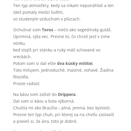
Ten typ atmosféry, kedy sa nikam neponáhľaš a len
ideš pomaly medzi ľuďmi,
so studeným vzduchom v pľúcach.
Ochutnal som
Toros
– niečo ako segedínsky guláš.
Úprimná, sýta vec. Presne to, čo chceš jesť v zime
vonku,
keď stojíš pri stánku a ruky máš schované vo
vreckách.
Potom som si dal ešte
dva kúsky mititei
.
Toto milujem. Jednoduché, mastné, voňavé. Žiadna
filozofia.
Proste radosť.
Na kávu som zašiel do
Drippera
.
Dal som si kávu a bola výborná.
Chutila mi ako Brazília – plná, jemná, bez kyslosti.
Presne ten typ chuti, pri ktorej sa na chvíľu zastavíš
a povieš si, že áno, toto je dobré.