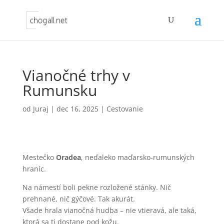
Vianočné trhy v
Rumunsku
od
Juraj
|
dec 16, 2025
|
Cestovanie
Mestečko
Oradea
, neďaleko maďarsko-rumunských
hraníc.
Na námestí boli pekne rozložené stánky. Nič
prehnané, nič gýčové. Tak akurát.
Všade hrala vianočná hudba – nie vtieravá, ale taká,
ktorá sa ti dostane pod kožu.