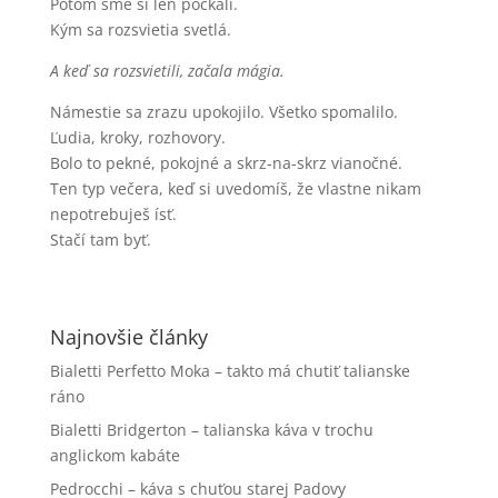
Potom sme si len počkali.
Kým sa rozsvietia svetlá.
A keď sa rozsvietili, začala mágia.
Námestie sa zrazu upokojilo. Všetko spomalilo.
Ľudia, kroky, rozhovory.
Bolo to pekné, pokojné a skrz-na-skrz vianočné.
Ten typ večera, keď si uvedomíš, že vlastne nikam
nepotrebuješ ísť.
Stačí tam byť.
Najnovšie články
Bialetti Perfetto Moka – takto má chutiť talianske
ráno
Bialetti Bridgerton – talianska káva v trochu
anglickom kabáte
Pedrocchi – káva s chuťou starej Padovy