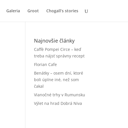
Galeria
Groot
Chogall’s stories
Najnovšie články
Caffè Pompei Circe – keď
treba nájsť správny recept
Florian Cafe
Benátky – osem dní, ktoré
boli úplne iné, než som
čakal
Vianočné trhy v Rumunsku
Výlet na hrad Dobrá Niva